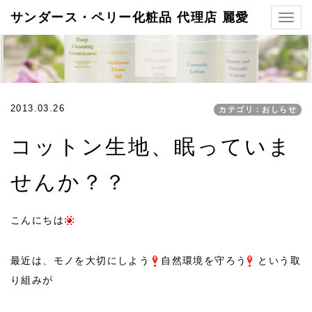
サンダース・ペリー化粧品 代理店 麗愛
Togg
navig
2013.03.26
カテゴリ：おしらせ
コットン生地、眠っていま
せんか？？
こんにちは
最近は、モノを大切にしよう
自然環境を守ろう
という取
り組みが