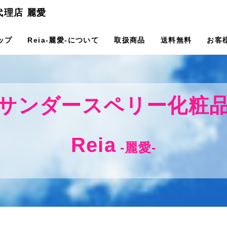
代理店 麗愛
ップ
Reia-麗愛-について
取扱商品
送料無料
お客
サンダースペリー化粧
Reia
-麗愛-