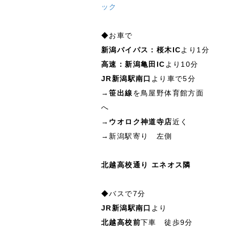
ック
◆お車で
新潟バイパス：桜木IC
より1分
高速：新潟亀田IC
より10分
JR新潟駅南口
より車で5分
→
笹出線
を鳥屋野体育館方面
へ
→
ウオロク神道寺店
近く
→新潟駅寄り 左側
北越高校通り エネオス隣
◆バスで7分
JR新潟駅南口
より
北越高校前
下車 徒歩9分