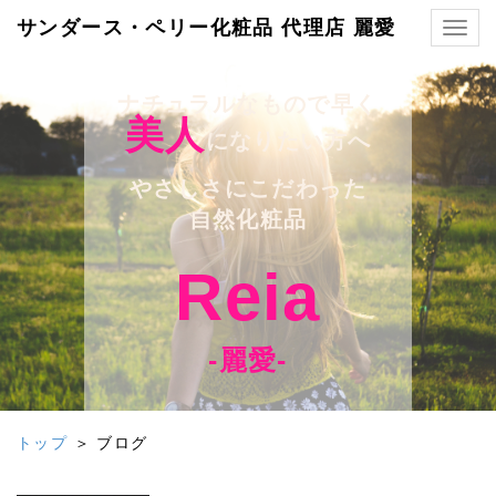
サンダース・ペリー化粧品 代理店 麗愛
Togg
navig
ナチュラルなもので早く
美人
になりたい方へ
やさしさにこだわった
自然化粧品
Reia
-麗愛-
トップ
＞ ブログ