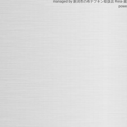
managed by 新潟市の布ナプキン取扱店 Reia-麗
powe