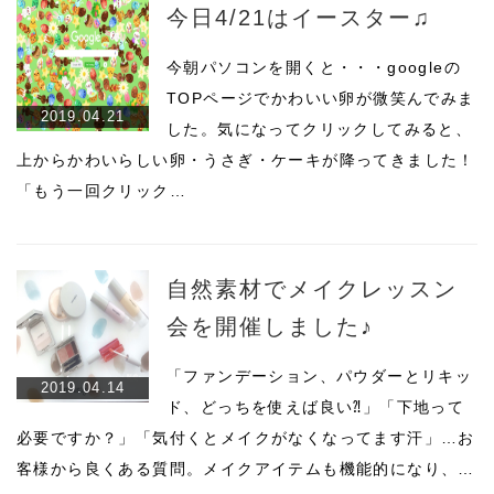
今日4/21はイースター♫
今朝パソコンを開くと・・・googleの
TOPページでかわいい卵が微笑んでみま
2019.04.21
した。気になってクリックしてみると、
上からかわいらしい卵・うさぎ・ケーキが降ってきました！
「もう一回クリック…
自然素材でメイクレッスン
会を開催しました♪
「ファンデーション、パウダーとリキッ
2019.04.14
ド、どっちを使えば良い⁈」「下地って
必要ですか？」「気付くとメイクがなくなってます汗」…お
客様から良くある質問。メイクアイテムも機能的になり、…