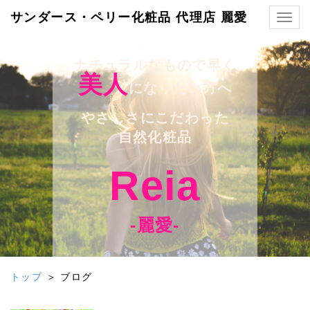
サンダース・ペリー化粧品 代理店 麗愛
Togg
navig
ナチュラルなもので早く
美人
になりたい方へ
やさしさにこだわった
自然化粧品
Reia
-麗愛-
トップ
＞ ブログ