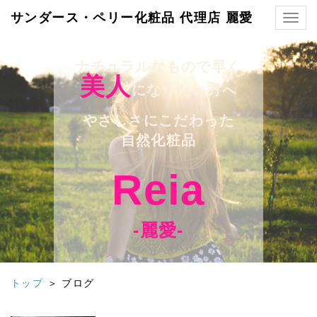
サンダース・ペリー化粧品 代理店 麗愛
Togg
navig
ナチュラルなもので早く
美人
になりたい方へ
やさしさにこだわった
自然化粧品
Reia
-麗愛-
トップ
＞ ブログ