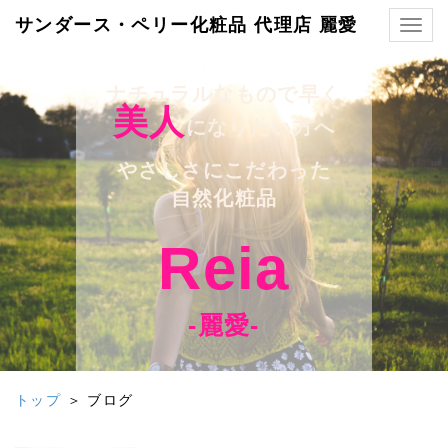
サンダース・ペリー化粧品 代理店 麗愛
Togg
navig
ナチュラルなもので早く
美人
になりたい方へ
やさしさにこだわった
自然化粧品
Reia
-麗愛-
トップ
＞ ブログ