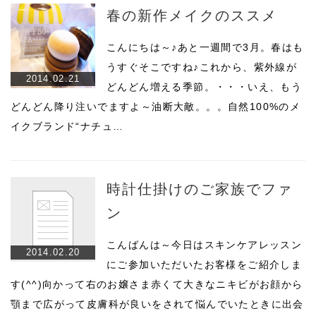
春の新作メイクのススメ
こんにちは～♪あと一週間で3月。春はも
うすぐそこですね♪これから、紫外線が
2014.02.21
どんどん増える季節。・・・いえ、もう
どんどん降り注いでますよ～油断大敵。。。自然100%のメ
イクブランド“ナチュ…
時計仕掛けのご家族でファ
ン
こんばんは～今日はスキンケアレッスン
2014.02.20
にご参加いただいたお客様をご紹介しま
す(^^)向かって右のお嬢さま赤くて大きなニキビがお顔から
顎まで広がって皮膚科が良いをされて悩んでいたときに出会