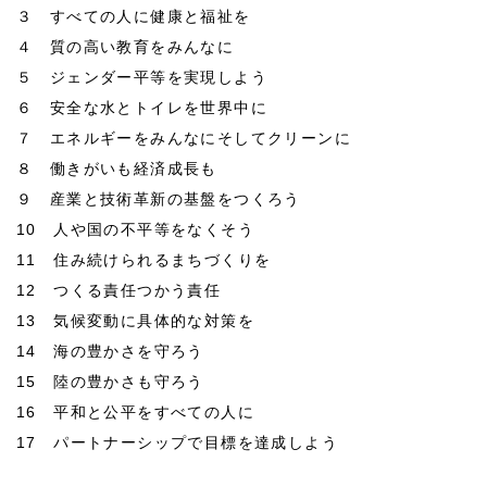
３ すべての人に健康と福祉を
４ 質の高い教育をみんなに
５ ジェンダー平等を実現しよう
６ 安全な水とトイレを世界中に
７ エネルギーをみんなにそしてクリーンに
８ 働きがいも経済成長も
９ 産業と技術革新の基盤をつくろう
10 人や国の不平等をなくそう
11 住み続けられるまちづくりを
12 つくる責任つかう責任
13 気候変動に具体的な対策を
14 海の豊かさを守ろう
15 陸の豊かさも守ろう
16 平和と公平をすべての人に
17 パートナーシップで目標を達成しよう