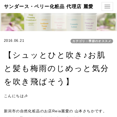
サンダース・ペリー化粧品 代理店 麗愛
Togg
navig
2016.06.21
カテゴリ：季節のオススメ
【シュッとひと吹き♪お肌
と髪も梅雨のじめっと気分
を吹き飛ばそう】
こんにちは🎶
新潟市の自然化粧品のお店Reia麗愛の 山本さちかです。