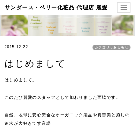
サンダース・ペリー化粧品 代理店 麗愛
Togg
navig
2015.12.22
カテゴリ：おしらせ
はじめまして
はじめまして。
このたび麗愛のスタッフとして加わりました西脇です。
自然、地球に安心安全なオーガニック製品や真善美と癒しの
追求が大好きです音譜