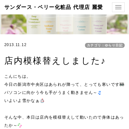
サンダース・ペリー化粧品 代理店 麗愛
Togg
navig
2013.11.12
カテゴリ：ゆらり日記
店内模様替えしました♪
こんにちは。
今日の新潟市中央区はあられが降って、とっても寒いです
パソコンに向かう今も手がうまく動きません～
いよいよ雪かなぁ
そんな中、本日は店内を模様替えして動いたので身体はあっ
たか～