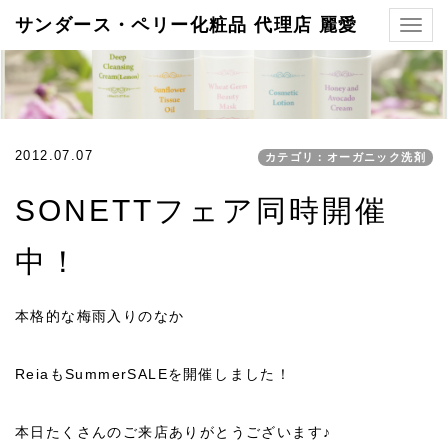
サンダース・ペリー化粧品 代理店 麗愛
Togg
navig
2012.07.07
カテゴリ：オーガニック洗剤
SONETTフェア同時開催
中！
本格的な梅雨入りのなか
ReiaもSummerSALEを開催しました！
本日たくさんのご来店ありがとうございます♪