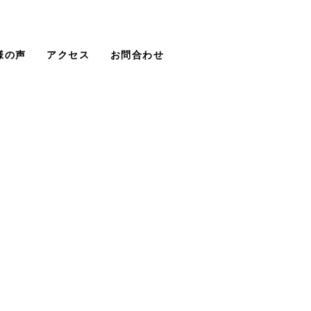
様の声
アクセス
お問合わせ