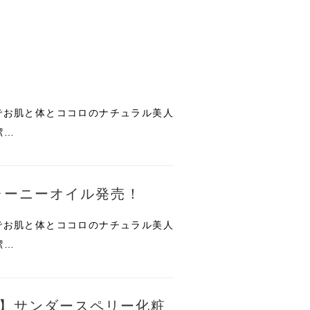
でお肌と体とココロのナチュラル美人
潔…
ャーニーオイル発売！
でお肌と体とココロのナチュラル美人
潔…
】サンダースペリー化粧