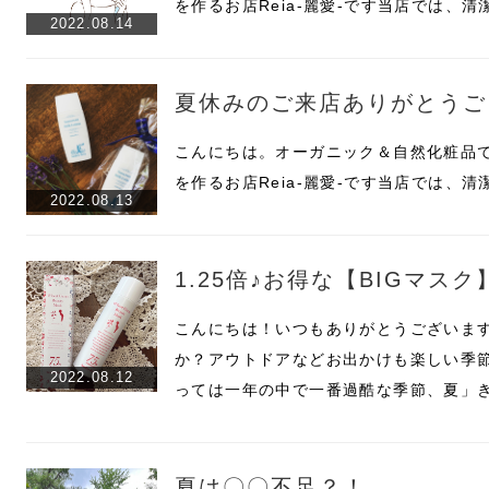
を作るお店Reia-麗愛-です当店では、清
2022.08.14
夏休みのご来店ありがとうござ
こんにちは。オーガニック＆自然化粧品
を作るお店Reia-麗愛-です当店では、清
2022.08.13
1.25倍♪お得な【BIGマス
こんにちは！いつもありがとうございま
か？アウトドアなどお出かけも楽しい季節
2022.08.12
っては一年の中で一番過酷な季節、夏」
夏は〇〇不足？！