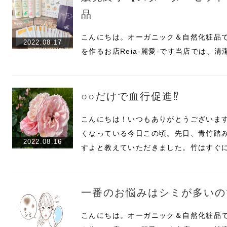
品
こんにちは。オーガニック＆自然化粧品
2022.08.17
を作るお店Reia-麗愛-です当店では、清
○○だけで血行促進⁉︎
こんにちは！いつもありがとうございま
くなっている今日この頃。先日、青竹踏
2022.08.16
すよと教えていただきました。竹はすぐ
一番のお悩みはシミが多いの
こんにちは。オーガニック＆自然化粧品