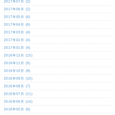
2017年07月 (2)
2017年06月 (2)
2017年05月 (6)
2017年04月 (6)
2017年03月 (4)
2017年02月 (4)
2017年01月 (4)
2016年12月 (15)
2016年11月 (5)
2016年10月 (9)
2016年09月 (10)
2016年08月 (7)
2016年07月 (11)
2016年06月 (14)
2016年05月 (6)