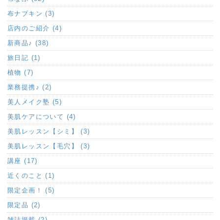
布ナプキン (3)
店内のご紹介 (4)
新商品♪ (38)
旅日記 (1)
植物 (7)
業務提携♪ (2)
美人メイク塾 (5)
美肌ケアについて (4)
美肌レッスン【シミ】 (3)
美肌レッスン【毛穴】 (3)
講座 (17)
近くのこと (1)
限定企画！ (5)
限定品 (2)
雑誌掲載 (2)