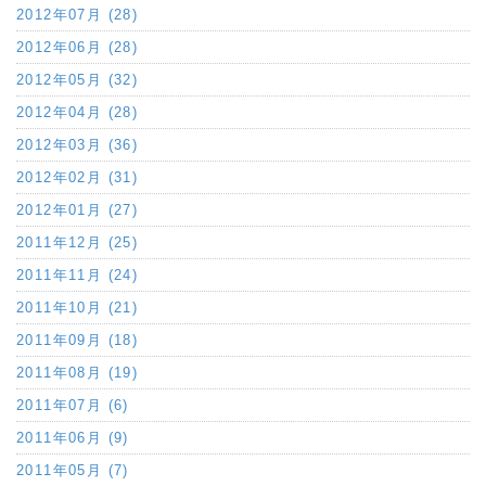
2012年07月 (28)
2012年06月 (28)
2012年05月 (32)
2012年04月 (28)
2012年03月 (36)
2012年02月 (31)
2012年01月 (27)
2011年12月 (25)
2011年11月 (24)
2011年10月 (21)
2011年09月 (18)
2011年08月 (19)
2011年07月 (6)
2011年06月 (9)
2011年05月 (7)