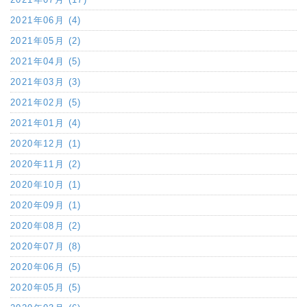
2021年06月 (4)
2021年05月 (2)
2021年04月 (5)
2021年03月 (3)
2021年02月 (5)
2021年01月 (4)
2020年12月 (1)
2020年11月 (2)
2020年10月 (1)
2020年09月 (1)
2020年08月 (2)
2020年07月 (8)
2020年06月 (5)
2020年05月 (5)