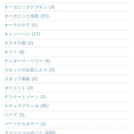
オーガニックナプキン (3)
オーガニック洗剤 (37)
オーラルケア (1)
キャンペーン (17)
キラキラ部 (1)
ギフト (9)
サンダース・ペリー (4)
スタッフのお気に入り (2)
スタッフ募集 (3)
ダイエット (3)
デリケートゾーン (1)
ナチュラグラッセ (45)
ハーブ (1)
パーソナルカラー (1)
ファッションのこと (200)