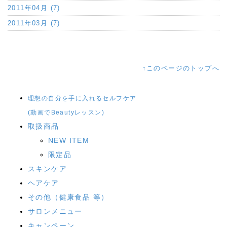
2011年04月 (7)
2011年03月 (7)
↑このページのトップへ
理想の自分を手に入れるセルフケア
(動画でBeautyレッスン)
取扱商品
NEW ITEM
限定品
スキンケア
ヘアケア
その他（健康食品 等）
サロンメニュー
キャンペーン