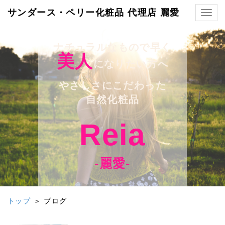
サンダース・ペリー化粧品 代理店 麗愛
Togg
navig
ナチュラルなもので早く
美人
になりたい方へ
やさしさにこだわった
自然化粧品
Reia
-麗愛-
トップ
＞ ブログ