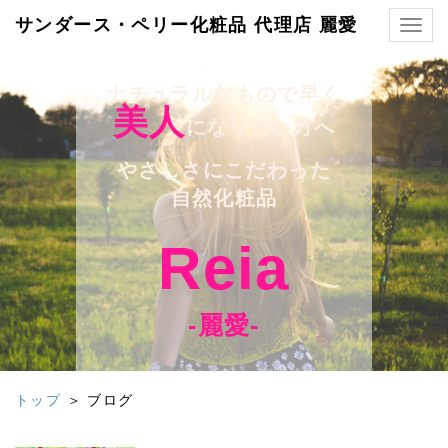
サンダース・ペリー化粧品 代理店 麗愛
Togg
navig
ナチュラルなもので早く
美人
になりたい方へ
やさしさにこだわった
自然化粧品
Reia
-麗愛-
トップ
＞ ブログ