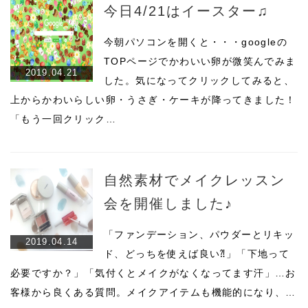
今日4/21はイースター♫
今朝パソコンを開くと・・・googleの
TOPページでかわいい卵が微笑んでみま
2019.04.21
した。気になってクリックしてみると、
上からかわいらしい卵・うさぎ・ケーキが降ってきました！
「もう一回クリック…
自然素材でメイクレッスン
会を開催しました♪
「ファンデーション、パウダーとリキッ
2019.04.14
ド、どっちを使えば良い⁈」「下地って
必要ですか？」「気付くとメイクがなくなってます汗」…お
客様から良くある質問。メイクアイテムも機能的になり、…