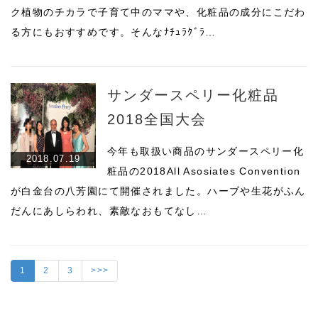
ク植物のチカラで子育て中のママや、化粧品の成分にこだわ
る方にもおすすめです。そんなﾅﾁｭﾗｸﾞﾗ…
サンダースペリー化粧品
2018全国大会
今年も取扱い商品のサンダースペリー化
2018.07.19
粧品の2018All Asosiates Convention
が白金台の八芳園にて開催されました。ハーブや生花がふん
だんにあしらわれ、素敵なおもてなし…
1
2
3
>>>