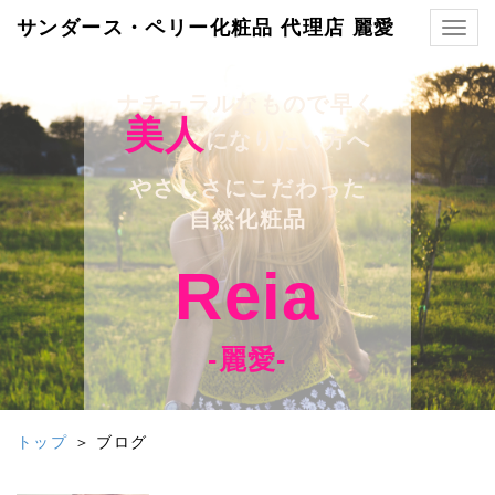
サンダース・ペリー化粧品 代理店 麗愛
Togg
navig
ナチュラルなもので早く
美人
になりたい方へ
やさしさにこだわった
自然化粧品
Reia
-麗愛-
トップ
＞ ブログ