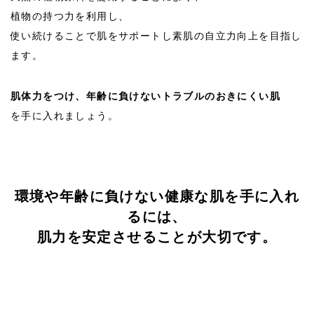
植物の持つ力を利用し、
使い続けることで肌をサポートし素肌の自立力向上を目指し
ます。
肌体力をつけ、年齢に負けないトラブルのおきにくい肌
を手に入れましょう。
オンラインレッスン♪2023年1-2月
2023/01~02
環境や年齢に負けない健康な肌を手に入れ
るには、
肌力を安定させることが大切です。