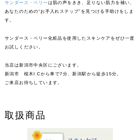
サンダース・ペリー
は肌の声をきき、足りない肌力を補い、
あなたのための“お手入れステップ”を見つける手助けをしま
す。
サンダース・ペリー化粧品を使用したスキンケアをぜひ一度
お試しください。
オンラインレッスン♪2022年11-12月
当店は新潟市中央区にございます。
2022/11~12
新潟市 桜木I.Cから車で7分、新潟駅から徒歩15分。
ご来店お待ちしています。
取扱商品