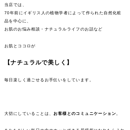
当店では、
2022/03
サンダース・ペリー「フェイシャルオイル
70年前にイギリス人の植物学者によって作られた自然化粧
R」が誕生しました。
品を中心に、
お肌のお悩み相談・ナチュラルライフのお話など
2022/03
2022年3月4月のオンラインレッスン内容を更
お肌とココロが
新しました。
ナチュラルビューティーお茶会3回♪2024年3月
【ナチュラルで美しく】
2024/03
2022/01
2022年2月のオンラインレッスン内容を更新
しました。
毎日楽しく過ごせるお手伝いをしています。
2021/11
11月のオンラインレッスン内容を更新しまし
た
大切にしていることは、
お客様とのコミュニケーション
。
2021/10
2021年秋のキャンペーン開催中です