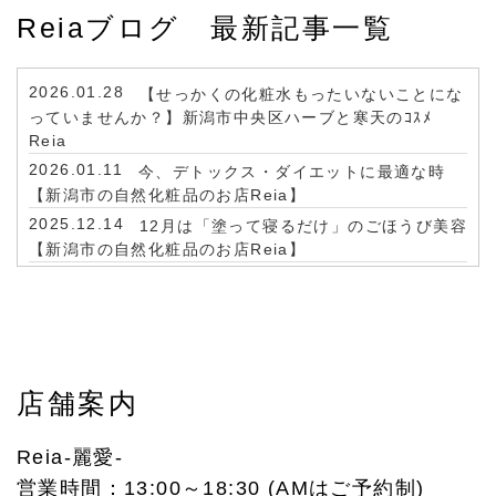
Reiaブログ 最新記事一覧
2026.01.28
【せっかくの化粧水もったいないことにな
っていませんか？】新潟市中央区ハーブと寒天のｺｽﾒ
Reia
オンラインレッスン♪2021年11月
2026.01.11
今、デトックス・ダイエットに最適な時
【新潟市の自然化粧品のお店Reia】
2021/11
2025.12.14
12月は「塗って寝るだけ」のごほうび美容
【新潟市の自然化粧品のお店Reia】
2025.12.10
年末年始のお出かけはメイクで楽しく【新
潟市の自然化粧品のお店Reia】
2025.11.30
【とても気持ち良くて、自分へのご褒美感
がありました】
2025.11.25
2025年11月移転しました！
店舗案内
2025.09.22
お肌も心もスッキリ浄化
Reia-麗愛-
営業時間：13:00～18:30 (AMはご予約制)