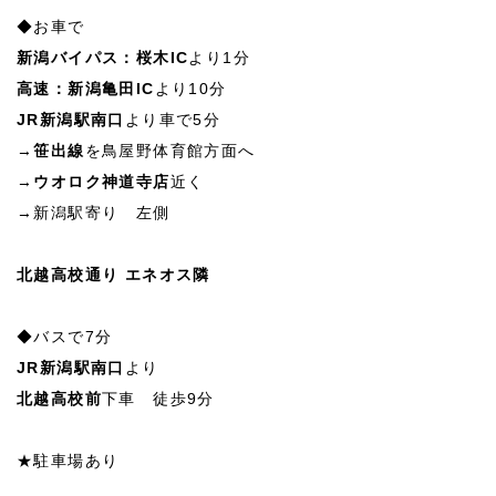
◆お車で
新潟バイパス：桜木IC
より1分
高速：新潟亀田IC
より10分
JR新潟駅南口
より車で5分
→
笹出線
を鳥屋野体育館方面へ
→
ウオロク神道寺店
近く
→新潟駅寄り 左側
北越高校通り エネオス隣
◆バスで7分
JR新潟駅南口
より
北越高校前
下車 徒歩9分
★駐車場あり