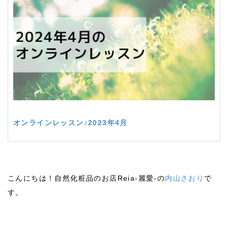
2022/10
10.11月【2022秋のキャンペーン】始まりま
した！
2022/09
2022年9月のオンラインレッスン内容を更新
しました。
オンラインレッスン♪2023年4月
2022/06
2022年6月1日（水）〜8月31日（水）の期間
中、サンダース・ペリー本社主催「オンラインレッス
2024/04
ン」ご参加の方にプレゼントがあります。
こんにちは！自然化粧品のお店Reia-麗愛-の
内山さおり
で
2022/06
2022年6月7月のオンラインレッスン内容を更
す。
新しました。