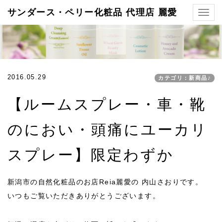
サンダース・ペリー化粧品 代理店 麗愛
Togg
navig
2016.05.29
カテゴリ：新商品♪
【ルームスプレー・車・靴
のにおい・頭痛にユーカリ
スプレー】限定わずか
新潟市の自然化粧品のお店Reia麗愛の 内山さおりです。
いつもご覧いただきありがとうございます。