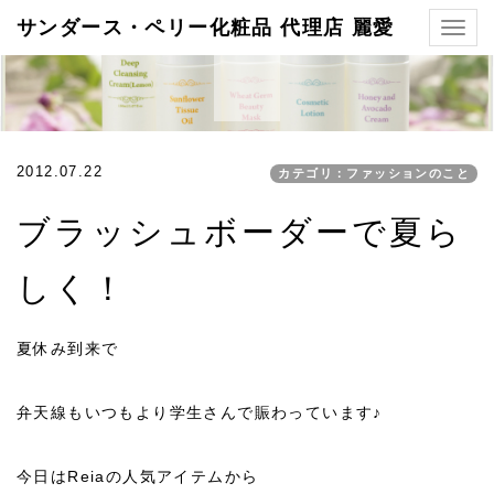
サンダース・ペリー化粧品 代理店 麗愛
Togg
navig
2012.07.22
カテゴリ：ファッションのこと
ブラッシュボーダーで夏ら
しく！
夏休み到来で
弁天線もいつもより学生さんで賑わっています♪
今日はReiaの人気アイテムから