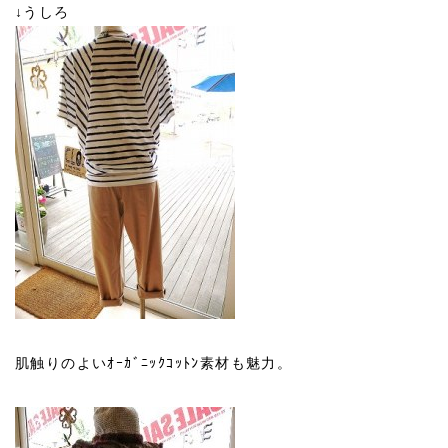
↓うしろ
肌触りのよいｵｰｶﾞﾆｯｸｺｯﾄﾝ素材も魅力。