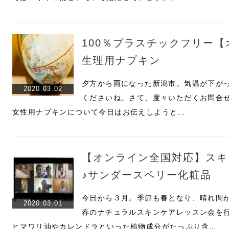
100％プラスチックフリー
生理用ナプキン
夕方から雨になった新潟市。気温が下が
2020.03.02
くださいね。さて、度々いただくお問合
女性用ナプキンについて今日はお伝えしようと…
【オンライン全国対応】スキ
♪サンダースペリー化粧品
今日から３月。季節も春となり、晴れ間
2020.03.01
春のナチュラルスキンケアレッスン会を
ヒマワリ油やカレンドラといった植物成分がたっぷり含…