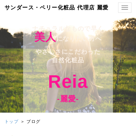
サンダース・ペリー化粧品 代理店 麗愛
Togg
navig
ナチュラルなもので早く
美人
になりたい方へ
やさしさにこだわった
自然化粧品
Reia
-麗愛-
トップ
＞ ブログ