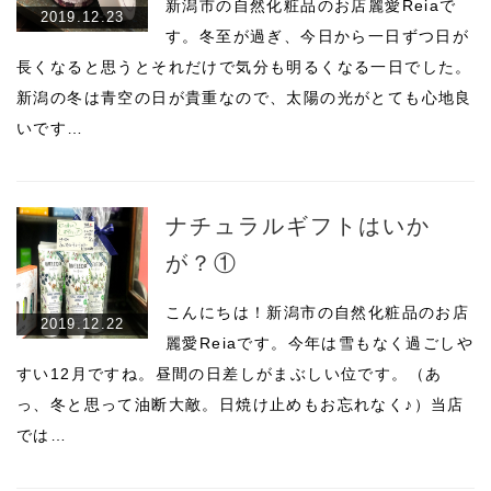
新潟市の自然化粧品のお店麗愛Reiaで
2019.12.23
す。冬至が過ぎ、今日から一日ずつ日が
長くなると思うとそれだけで気分も明るくなる一日でした。
新潟の冬は青空の日が貴重なので、太陽の光がとても心地良
いです…
ナチュラルギフトはいか
が？①
こんにちは！新潟市の自然化粧品のお店
2019.12.22
麗愛Reiaです。今年は雪もなく過ごしや
すい12月ですね。昼間の日差しがまぶしい位です。（あ
っ、冬と思って油断大敵。日焼け止めもお忘れなく♪）当店
では…