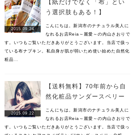
【紙だけでなく「布」とい
う選択肢もある！】
こんにちは。新潟市のナチュラル美人に
2015.09.24
なれるお店Reia～麗愛～の内山さおりで
す。いつもご覧いただきありがとうございます。当店で扱っ
ている布ナプキン。私自身が肌が弱いため使い始めた自然化
粧品…
【送料無料】70年前から自
然化粧品サンダースペリー
こんにちは。新潟市のナチュラル美人に
2015.09.22
なれるお店Reia～麗愛～の内山さおりで
す。いつもご覧いただきありがとうございます。当店で扱っ