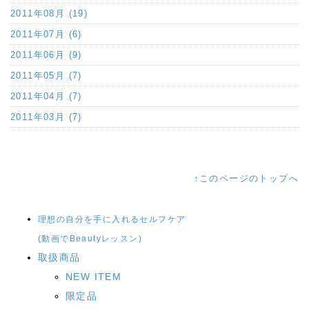
2011年08月 (19)
2011年07月 (6)
2011年06月 (9)
2011年05月 (7)
2011年04月 (7)
2011年03月 (7)
↑このページのトップへ
理想の自分を手に入れるセルフケア
(動画でBeautyレッスン)
取扱商品
NEW ITEM
限定品