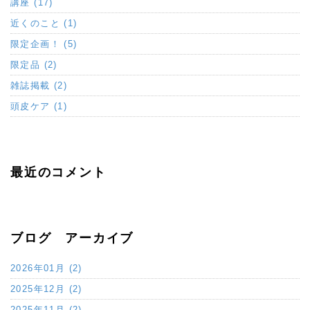
講座 (17)
近くのこと (1)
限定企画！ (5)
限定品 (2)
雑誌掲載 (2)
頭皮ケア (1)
最近のコメント
ブログ アーカイブ
2026年01月 (2)
2025年12月 (2)
2025年11月 (2)