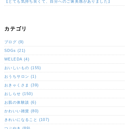
【とても気持ち良くて、自分へのご褒美感がありました】
カテゴリ
ブログ (9)
SDGs (21)
WELEDA (4)
おいしいもの (155)
おうちサロン (1)
おきゃくさま (39)
おしらせ (150)
お肌の体験談 (6)
かわいい雑貨 (80)
きれいになること (107)
つぶやき (89)