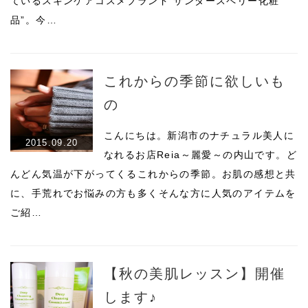
ているスキンケアコスメブランド“サンダースペリー化粧
品”。今…
これからの季節に欲しいも
の
こんにちは。新潟市のナチュラル美人に
2015.09.20
なれるお店Reia～麗愛～の内山です。ど
んどん気温が下がってくるこれからの季節。お肌の感想と共
に、手荒れでお悩みの方も多くそんな方に人気のアイテムを
ご紹…
【秋の美肌レッスン】開催
します♪