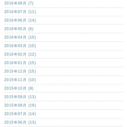
2016年08月 (7)
2016年07月 (11)
2016年06月 (14)
2016年05月 (6)
2016年04月 (10)
2016年03月 (10)
2016年02月 (12)
2016年01月 (15)
2015年12月 (15)
2015年11月 (10)
2015年10月 (9)
2015年09月 (13)
2015年08月 (19)
2015年07月 (14)
2015年06月 (13)