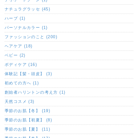
ナチュラグラッセ (45)
ハーブ (1)
パーソナルカラー (1)
ファッションのこと (200)
ヘアケア (18)
ベビー (2)
ボディケア (16)
体験記【髪・頭皮】 (3)
初めての方へ (1)
創始者ハリントンの考え方 (1)
天然コスメ (3)
季節のお肌【冬】 (19)
季節のお肌【初夏】 (8)
季節のお肌【夏】 (11)