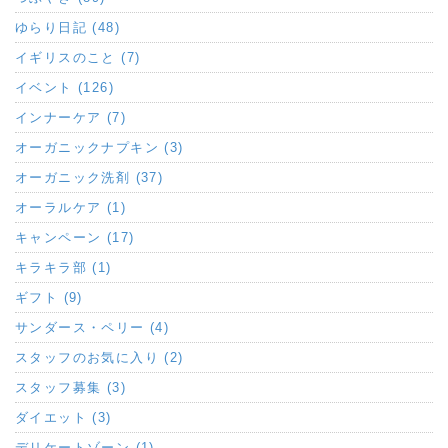
ゆらり日記 (48)
イギリスのこと (7)
イベント (126)
インナーケア (7)
オーガニックナプキン (3)
オーガニック洗剤 (37)
オーラルケア (1)
キャンペーン (17)
キラキラ部 (1)
ギフト (9)
サンダース・ペリー (4)
スタッフのお気に入り (2)
スタッフ募集 (3)
ダイエット (3)
デリケートゾーン (1)