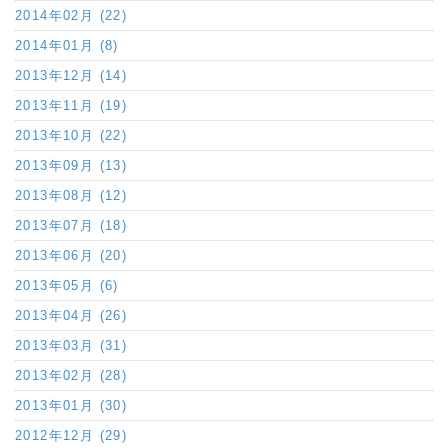
2014年02月 (22)
2014年01月 (8)
2013年12月 (14)
2013年11月 (19)
2013年10月 (22)
2013年09月 (13)
2013年08月 (12)
2013年07月 (18)
2013年06月 (20)
2013年05月 (6)
2013年04月 (26)
2013年03月 (31)
2013年02月 (28)
2013年01月 (30)
2012年12月 (29)