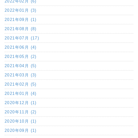
2022年02月 (6)
2022年01月 (3)
2021年09月 (1)
2021年08月 (8)
2021年07月 (17)
2021年06月 (4)
2021年05月 (2)
2021年04月 (5)
2021年03月 (3)
2021年02月 (5)
2021年01月 (4)
2020年12月 (1)
2020年11月 (2)
2020年10月 (1)
2020年09月 (1)