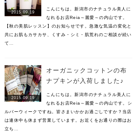
こんにちは。新潟市のナチュラル美人に
2015.09.19
なれるお店Reia～麗愛～の内山です。
【秋の美肌レッスン】のお知らせです。急激な気温の変化と
共にお肌もカサカサ、くすみ・シミ・肌荒れのご相談が続い
て…
オーガニックコットンの布
ナプキンが入荷しました♪
こんにちは。新潟市のナチュラル美人に
2015.09.19
なれるお店Reia～麗愛～の内山です。シ
ルバーウィークですね。皆さまいかかお過ごしですか？当店
は連休中も休まず営業しています。お近くをお通りの際はお
立ち…