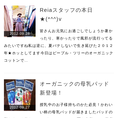
Reiaスタッフの本日
★(*^^)v
皆さんお元気にお過ごしでしょうか暑か
2012.09.28
ったり、寒かったりで風邪が流行ってる
みたいですね私は逆に、夏バテしないで生き延びた２０１２
年★ホッとしてます今日はピープル・ツリーのオーガニック
コットンで…
オーガニックの母乳パッド
新登場！
授乳中のお子様持ちのかた必見！かわい
2012.09.27
い柄の母乳パッドが届きましたパッドの