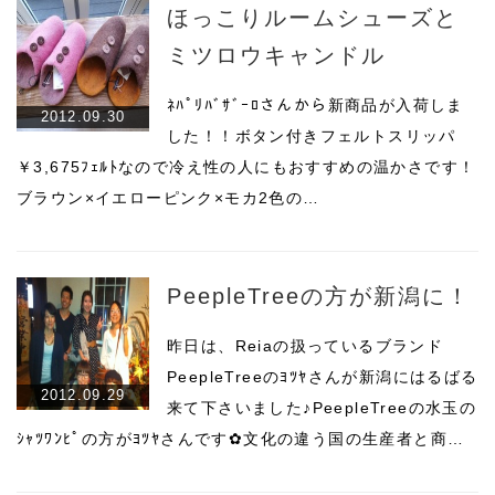
ほっこりルームシューズと
ミツロウキャンドル
ﾈﾊﾟﾘﾊﾞｻﾞｰﾛさんから新商品が入荷しま
2012.09.30
した！！ボタン付きフェルトスリッパ
￥3,675ﾌｪﾙﾄなので冷え性の人にもおすすめの温かさです！
ブラウン×イエローピンク×モカ2色の…
PeepleTreeの方が新潟に！
昨日は、Reiaの扱っているブランド
PeepleTreeのﾖﾂﾔさんが新潟にはるばる
2012.09.29
来て下さいました♪PeepleTreeの水玉の
ｼｬﾂﾜﾝﾋﾟの方がﾖﾂﾔさんです✿文化の違う国の生産者と商…