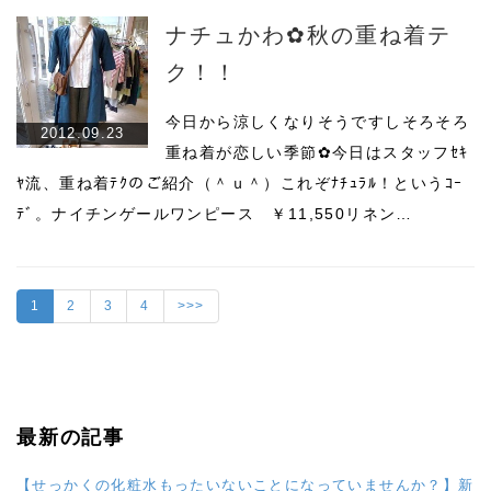
ナチュかわ✿秋の重ね着テ
ク！！
今日から涼しくなりそうですしそろそろ
2012.09.23
重ね着が恋しい季節✿今日はスタッフｾｷ
ﾔ流、重ね着ﾃｸのご紹介（＾ｕ＾）これぞﾅﾁｭﾗﾙ！というｺｰ
ﾃﾞ。ナイチンゲールワンピース ￥11,550リネン…
1
2
3
4
>>>
最新の記事
【せっかくの化粧水もったいないことになっていませんか？】新