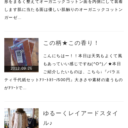
形をまるく整えてオーガニックコットン面を内側にして装着
します肌に当たる面は優しい肌触りのオーガニックコットン
ガーゼ…
この柄★この香り！
こんにちはー！！本日は天気もよくて風
もあっていい感じですね(^O^)／★本日
2012.09.26
ご紹介したいものは、こちら↓『バラエ
ティ千代紙セットｱｿｰﾄｶﾗｰ/500円』大きさや素材の違うもの
がｱｿｰﾄで…
ゆるーくレイアードスタイ
ル♪