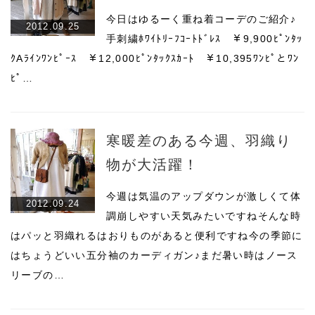
今日はゆるーく重ね着コーデのご紹介♪
2012.09.25
手刺繍ﾎﾜｲﾄﾘｰﾌｺｰﾄﾄﾞﾚｽ ￥9,900ﾋﾟﾝﾀｯ
ｸAﾗｲﾝﾜﾝﾋﾟｰｽ ￥12,000ﾋﾟﾝﾀｯｸｽｶｰﾄ ￥10,395ﾜﾝﾋﾟとﾜﾝ
ﾋﾟ…
寒暖差のある今週、羽織り
物が大活躍！
今週は気温のアップダウンが激しくて体
2012.09.24
調崩しやすい天気みたいですねそんな時
はパッと羽織れるはおりものがあると便利ですね今の季節に
はちょうどいい五分袖のカーディガン♪まだ暑い時はノース
リーブの…