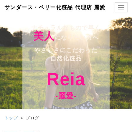
サンダース・ペリー化粧品 代理店 麗愛
Togg
navig
ナチュラルなもので早く
美人
になりたい方へ
やさしさにこだわった
自然化粧品
Reia
-麗愛-
トップ
＞ ブログ