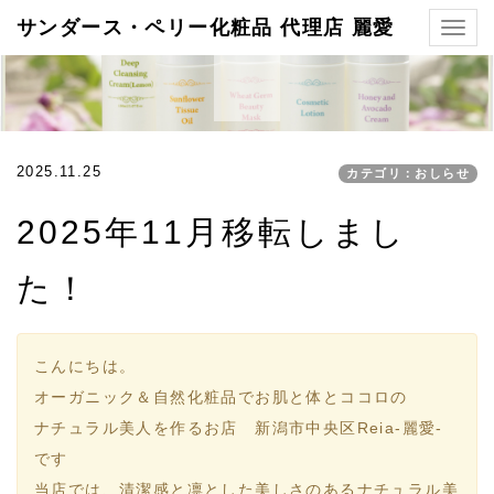
サンダース・ペリー化粧品 代理店 麗愛
Togg
navig
2025.11.25
カテゴリ：おしらせ
2025年11月移転しまし
た！
こんにちは。
オーガニック＆自然化粧品でお肌と体とココロの
ナチュラル美人を作るお店 新潟市中央区Reia-麗愛-
です
当店では、清潔感と凛とした美しさのあるナチュラル美