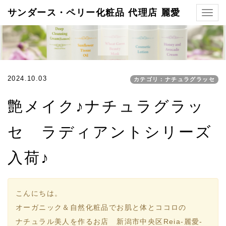
サンダース・ペリー化粧品 代理店 麗愛
Togg
navig
2024.10.03
カテゴリ：ナチュラグラッセ
艶メイク♪ナチュラグラッ
セ ラディアントシリーズ
入荷♪
こんにちは。
オーガニック＆自然化粧品でお肌と体とココロの
ナチュラル美人を作るお店 新潟市中央区Reia-麗愛-