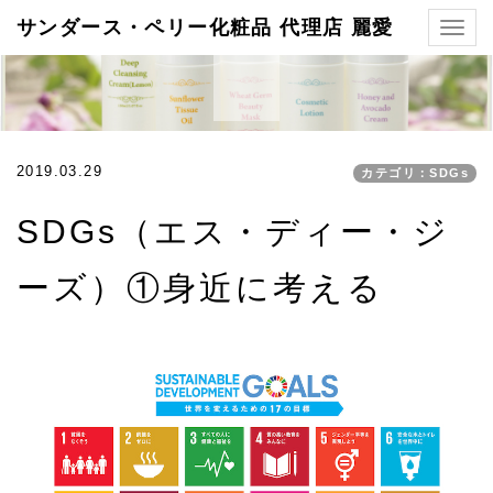
サンダース・ペリー化粧品 代理店 麗愛
Togg
navig
2019.03.29
カテゴリ：SDGs
SDGs（エス・ディー・ジ
ーズ）①身近に考える