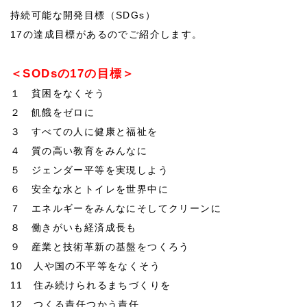
持続可能な開発目標（SDGs）
17の達成目標があるのでご紹介します。
＜SODsの17の目標＞
１ 貧困をなくそう
２ 飢餓をゼロに
３ すべての人に健康と福祉を
４ 質の高い教育をみんなに
５ ジェンダー平等を実現しよう
６ 安全な水とトイレを世界中に
７ エネルギーをみんなにそしてクリーンに
８ 働きがいも経済成長も
９ 産業と技術革新の基盤をつくろう
10 人や国の不平等をなくそう
11 住み続けられるまちづくりを
12 つくる責任つかう責任