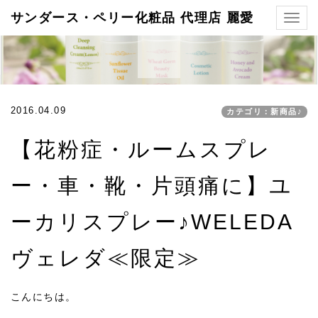
サンダース・ペリー化粧品 代理店 麗愛
Togg
navig
2016.04.09
カテゴリ：新商品♪
【花粉症・ルームスプレ
ー・車・靴・片頭痛に】ユ
ーカリスプレー♪WELEDA
ヴェレダ≪限定≫
こんにちは。