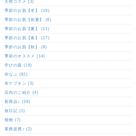
天然コスメ (3)
季節のお肌【冬】 (19)
季節のお肌【初夏】 (8)
季節のお肌【夏】 (11)
季節のお肌【春】 (17)
季節のお肌【秋】 (8)
季節のオススメ (14)
学びの庭 (18)
布なぷ (92)
布ナプキン (3)
店内のご紹介 (4)
新商品♪ (38)
旅日記 (1)
植物 (7)
業務提携♪ (2)