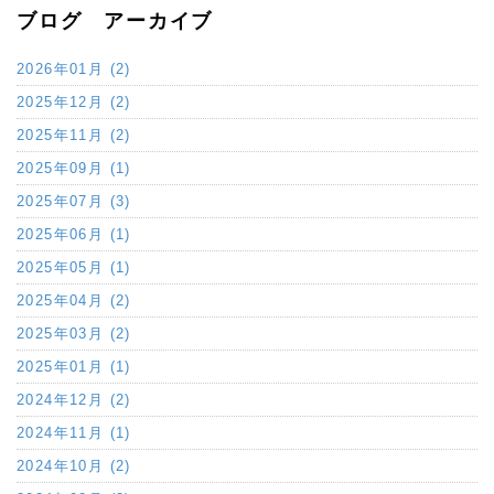
ブログ アーカイブ
2026年01月 (2)
2025年12月 (2)
2025年11月 (2)
2025年09月 (1)
2025年07月 (3)
2025年06月 (1)
2025年05月 (1)
2025年04月 (2)
2025年03月 (2)
2025年01月 (1)
2024年12月 (2)
2024年11月 (1)
2024年10月 (2)