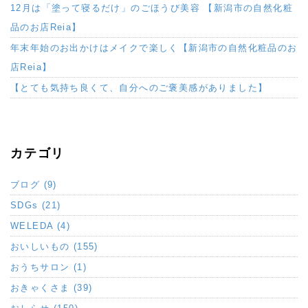
12月は「塗って寝るだけ」のごほうび美容 【新潟市の自然化粧
品のお店Reia】
年末年始のお出かけはメイクで楽しく【新潟市の自然化粧品のお
店Reia】
【とても気持ち良くて、自分へのご褒美感がありました】
カテゴリ
ブログ (9)
SDGs (21)
WELEDA (4)
おいしいもの (155)
おうちサロン (1)
おきゃくさま (39)