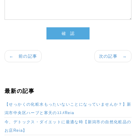
← 前の記事
次の記事 →
最新の記事
【せっかくの化粧水もったいないことになっていませんか？】新
潟市中央区ハーブと寒天のｺｽﾒReia
今、デトックス・ダイエットに最適な時【新潟市の自然化粧品の
お店Reia】