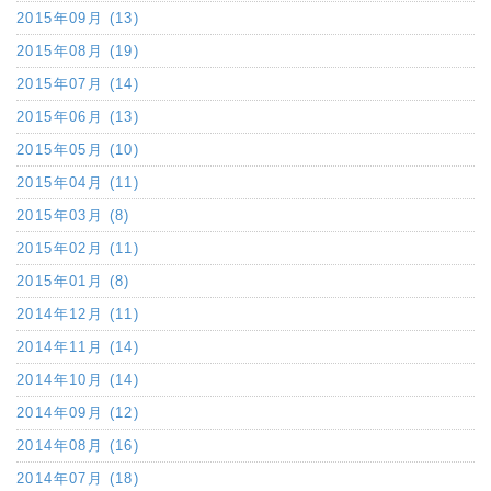
2015年09月 (13)
2015年08月 (19)
2015年07月 (14)
2015年06月 (13)
2015年05月 (10)
2015年04月 (11)
2015年03月 (8)
2015年02月 (11)
2015年01月 (8)
2014年12月 (11)
2014年11月 (14)
2014年10月 (14)
2014年09月 (12)
2014年08月 (16)
2014年07月 (18)