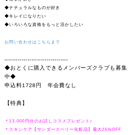
◆ナチュラルなものが好き
◆キレイになりたい
◆いろいろな資格をもっと活かしたい
お問い合わせはこちらまで
---------------------------------
◆おとくに購入できるメンバーズクラブも募集
中◆
申込料1728円 年会費なし
【特典】
＊13,000円分のお試しコスメプレゼント♪
＊スキンケア【サンダースペリー化粧品】最大25%OFF