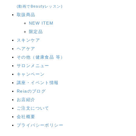
(動画でBeautyレッスン)
取扱商品
NEW ITEM
限定品
スキンケア
ヘアケア
その他（健康食品 等）
サロンメニュー
キャンペーン
講座・イベント情報
Reiaのブログ
お店紹介
ご注文について
会社概要
プライバシーポリシー