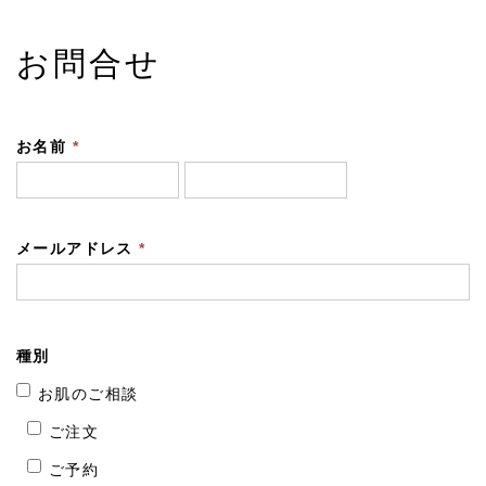
お問合せ
お名前
*
メールアドレス
*
種別
お肌のご相談
ご注文
ご予約