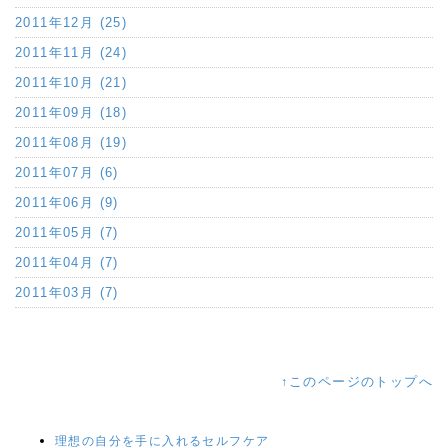
2011年12月 (25)
2011年11月 (24)
2011年10月 (21)
2011年09月 (18)
2011年08月 (19)
2011年07月 (6)
2011年06月 (9)
2011年05月 (7)
2011年04月 (7)
2011年03月 (7)
↑このページのトップへ
理想の自分を手に入れるセルフケア