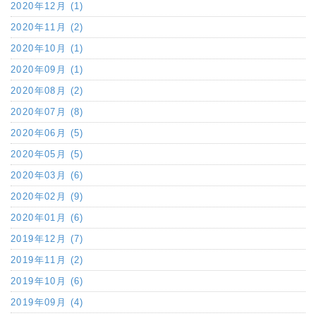
2020年12月 (1)
2020年11月 (2)
2020年10月 (1)
2020年09月 (1)
2020年08月 (2)
2020年07月 (8)
2020年06月 (5)
2020年05月 (5)
2020年03月 (6)
2020年02月 (9)
2020年01月 (6)
2019年12月 (7)
2019年11月 (2)
2019年10月 (6)
2019年09月 (4)