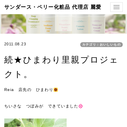
サンダース・ペリー化粧品 代理店 麗愛
Togg
navig
2011.08.23
カテゴリ：おいしいもの
続★ひまわり里親プロジェ
クト。
Reia 店先の ひまわり
ちいさな つぼみが できていました